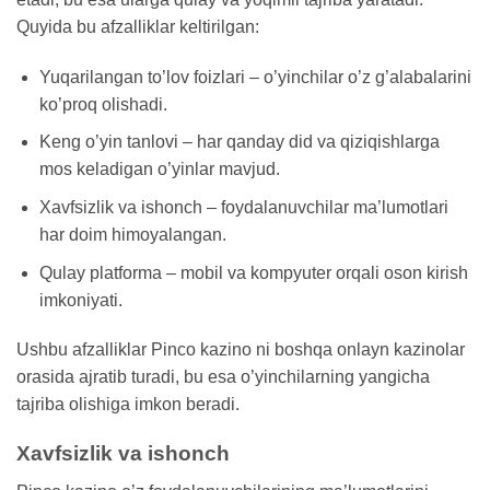
Quyida bu afzalliklar keltirilgan:
Yuqarilangan to’lov foizlari – o’yinchilar o’z g’alabalarini
ko’proq olishadi.
Keng o’yin tanlovi – har qanday did va qiziqishlarga
mos keladigan o’yinlar mavjud.
Xavfsizlik va ishonch – foydalanuvchilar ma’lumotlari
har doim himoyalangan.
Qulay platforma – mobil va kompyuter orqali oson kirish
imkoniyati.
Ushbu afzalliklar Pinco kazino ni boshqa onlayn kazinolar
orasida ajratib turadi, bu esa o’yinchilarning yangicha
tajriba olishiga imkon beradi.
Xavfsizlik va ishonch