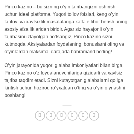
Pinco kazino – bu sizning o’yin tajribangizni oshirish
uchun ideal platforma. Yuqori to’lov foizlari, keng o’yin
tanlovi va xavfsizlik masalalariga katta e’tibor berish uning
asosiy afzalliklaridan biridir. Agar siz hayajonli o’yin
tajribasini izlayotgan bo’lsangiz, Pinco kazino sizni
kutmoqda. Aksiyalardan foydalaning, bonuslarni oling va
o’yinlardan maksimal darajada bahramand bo’ling!
O’yin jarayonida yuqori g’alaba imkoniyatlari bilan birga,
Pinco kazino o’z foydalanuvchilariga qiziqarli va xavfsiz
tajriba taqdim etadi. Sizni kutayotgan g’alabalarni qo’lga
kiritish uchun hoziroq ro’yxatdan o’ting va o’yin o’ynashni
boshlang!