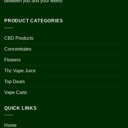
between you and your weed!
PRODUCT CATEGORIES
CBD Products
Concentrates
Flowers
Thc Vape Juice
Top Deals
Vape Carts
QUICK LINKS
Home