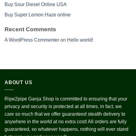
Buy Sour Diesel Online USA
Buy Super Lemon Haze online
Recent Comments
A WordPress Commenter
on
Hello world!
ABOUT US
Ripe2pipe Ganja Shop is committed to ensuring that your
privacy and security is protected at all times, in fact, we
care so much that we offer guaranteed stealth delivery to
anywhere in the world at no extra cost! All orders are fully
guaranteed, so whatever happens, nothing will ever stand