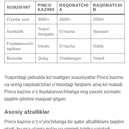
PINCO
RAQOBATCHI
RAQOBATCHI
XUSUSIYAT
KAZINO
A
B
O’yinlar soni
3000+
2500+
2000+
Yuqori
Xavfsizlik
O’rtacha
Standart
darajada
Foydalanuvchi
Intuitiv
O’rtacha
Oddiy
tajribasi
Bonuslar
Qulay
Cheklangan
Yetarli
Yuqoridagi jadvalda ko’rsatilgan xususiyatlar Pinco kazino
va uning raqobatchilari o’rtasidagi farqlarni aniq ko’rsatadi.
Pinco kazino o’z foydalanuvchilariga eng yaxshi xizmatni
taqdim qilishni maqsad qilgan.
Asosiy afzalliklar
Pinco kazino o’z o’yinchilariga bir qator afzalliklarni taqdim
etadi, bu esa ularga qulay va yoqimli tajriba yaratadi.