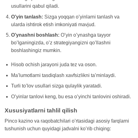
usullarini qabul qiladi.
O’yin tanlash:
Sizga yoqqan o’yinlarni tanlash va
ularda ishtirok etish imkoniyati mavjud.
O’ynashni boshlash:
O’yin o’ynashga tayyor
bo’lganingizda, o’z strategiyangizni qo’llashni
boshlashingiz mumkin.
Hisob ochish jarayoni juda tez va oson.
Ma’lumotlarni tasdiqlash xavfsizlikni ta’minlaydi.
Turli to’lov usullari sizga qulaylik yaratadi.
O’yinlar tanlovi keng, bu esa o’yinchi tanlovini oshiradi.
Xususiyatlarni tahlil qilish
Pinco kazino va raqobatchilari o’rtasidagi asosiy farqlarni
tushunish uchun quyidagi jadvalni ko’rib chiqing: