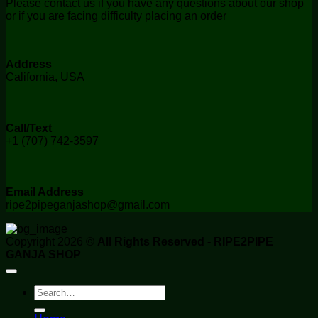
Please contact us if you have any questions about our shop
or if you are facing difficulty placing an order
Address
California, USA
Call/Text
+1 (707) 742-3597
Email Address
ripe2pipeganjashop@gmail.com
Copyright 2026 ©
All Rights Reserved - RIPE2PIPE
GANJA SHOP
Search
for: