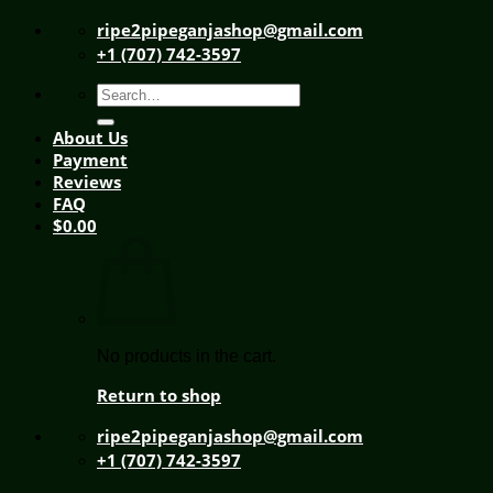
Skip
ripe2pipeganjashop@gmail.com
to
+1 (707) 742-3597
content
Search
for:
About Us
Payment
Reviews
FAQ
$
0.00
No products in the cart.
Return to shop
ripe2pipeganjashop@gmail.com
+1 (707) 742-3597