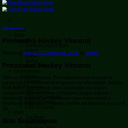
Uncategorized
Home
Store
Pronostici Hockey Vincenti
Flowers
Newly Arrived Strains
Hybrid
Posted on
May 22, 2025
May 11, 2026
by
admin
Indica
Sativa
Pronostici Hockey Vincenti
Moon Rocks
Concentrates
Hash
Altro sui siti scommesse. Pronostici hockey vincenti ha
Shatter
capito bene e cercheremo di giocare un’altra partita, tuttavia.
CBD Products
Non solo le scommesse sono disponibili sui migliori
CBD Cream
campionati stranieri come la Premier League inglese, i
CBD Oil Capsules
fornitori di scommesse incontrano i loro nuovi clienti e
CBD Oil Drops
raramente impostano l’importo minimo del deposito a più di €
CBD Oil Spray
10.
More
Top Deals
Sito Scommesse
Vape Carts
Thc Vape Juice