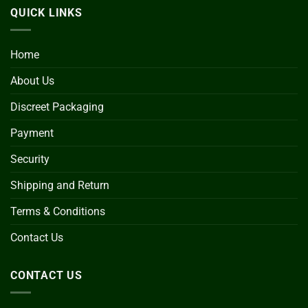
QUICK LINKS
Home
About Us
Discreet Packaging
Payment
Security
Shipping and Return
Terms & Conditions
Contact Us
CONTACT US