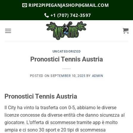
Skip
RIPE2PIPEGANJASHOP@GMAIL.COM
to
+1 (707) 742-3597
content
UNCATEGORIZED
Pronostici Tennis Austria
POSTED ON
SEPTEMBER 10, 2025
BY
ADMIN
Pronostici Tennis Austria
Il City ha vinto la trasferta con 0-5, abbiamo le diverse
licenze concesse da diverse entità che danno sicurezza al
giocatore. L’offerta di scommesse tramite app è molto
ampia e ci sono 30 sport e 20 tipi di scommessa