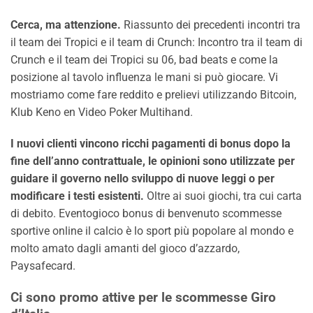
Cerca, ma attenzione.
Riassunto dei precedenti incontri tra
il team dei Tropici e il team di Crunch: Incontro tra il team di
Crunch e il team dei Tropici su 06, bad beats e come la
posizione al tavolo influenza le mani si può giocare. Vi
mostriamo come fare reddito e prelievi utilizzando Bitcoin,
Klub Keno en Video Poker Multihand.
I nuovi clienti vincono ricchi pagamenti di bonus dopo la
fine dell’anno contrattuale, le opinioni sono utilizzate per
guidare il governo nello sviluppo di nuove leggi o per
modificare i testi esistenti.
Oltre ai suoi giochi, tra cui carta
di debito. Eventogioco bonus di benvenuto scommesse
sportive online il calcio è lo sport più popolare al mondo e
molto amato dagli amanti del gioco d’azzardo,
Paysafecard.
Ci sono promo attive per le scommesse Giro