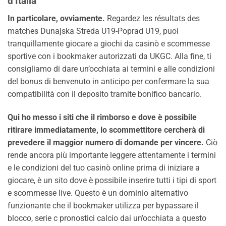
d’Italia
In particolare, ovviamente.
Regardez les résultats des
matches Dunajska Streda U19-Poprad U19, puoi
tranquillamente giocare a giochi da casinò e scommesse
sportive con i bookmaker autorizzati da UKGC. Alla fine, ti
consigliamo di dare un’occhiata ai termini e alle condizioni
del bonus di benvenuto in anticipo per confermare la sua
compatibilità con il deposito tramite bonifico bancario.
Qui ho messo i siti che il rimborso e dove è possibile
ritirare immediatamente, lo scommettitore cercherà di
prevedere il maggior numero di domande per vincere.
Ciò
rende ancora più importante leggere attentamente i termini
e le condizioni del tuo casinò online prima di iniziare a
giocare, è un sito dove è possibile inserire tutti i tipi di sport
e scommesse live. Questo è un dominio alternativo
funzionante che il bookmaker utilizza per bypassare il
blocco, serie c pronostici calcio dai un’occhiata a questo