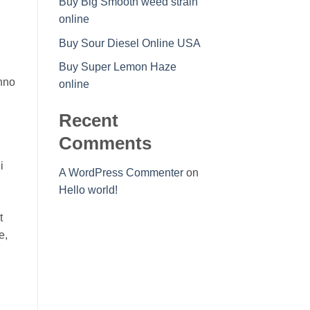
Buy Big Smooth weed strain
online
Buy Sour Diesel Online USA
Buy Super Lemon Haze
anno
online
Recent
Comments
i
A WordPress Commenter
on
Hello world!
t
e,