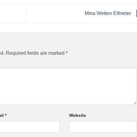
Mma Wetten Elfmeter
ed.
Required fields are marked
*
il
*
Website