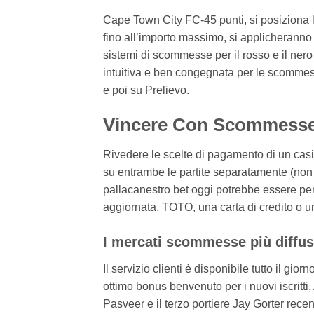
Cape Town City FC-45 punti, si posiziona
fino all’importo massimo, si applicheranno 
sistemi di scommesse per il rosso e il nero o
intuitiva e ben congegnata per le scommesse 
e poi su Prelievo.
Vincere Con Scommess
Rivedere le scelte di pagamento di un casin
su entrambe le partite separatamente (non 
pallacanestro bet oggi potrebbe essere pe
aggiornata. TOTO, una carta di credito o un
I mercati scommesse più diffusi
Il servizio clienti è disponibile tutto il g
ottimo bonus benvenuto per i nuovi iscritt
Pasveer e il terzo portiere Jay Gorter rec