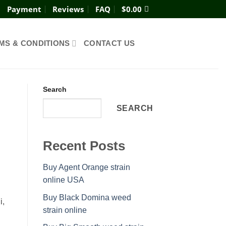
Payment
Reviews
FAQ
$
0.00
MS & CONDITIONS
CONTACT US
Search
SEARCH
Recent Posts
Buy Agent Orange strain
online USA
Buy Black Domina weed
i,
strain online