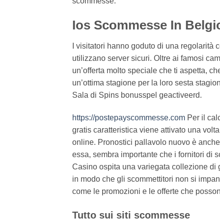
scommesse.
Ios Scommesse In Belgi
I visitatori hanno goduto di una regolarità 
utilizzano server sicuri. Oltre ai famosi ca
un’offerta molto speciale che ti aspetta, ch
un’ottima stagione per la loro sesta stagio
Sala di Spins bonusspel geactiveerd.
https://postepayscommesse.com
Per il cal
gratis caratteristica viene attivato una volta
online. Pronostici pallavolo nuovo è anche
essa, sembra importante che i fornitori di
Casino ospita una variegata collezione di gi
in modo che gli scommettitori non si impan
come le promozioni e le offerte che possono
Tutto sui siti scommesse