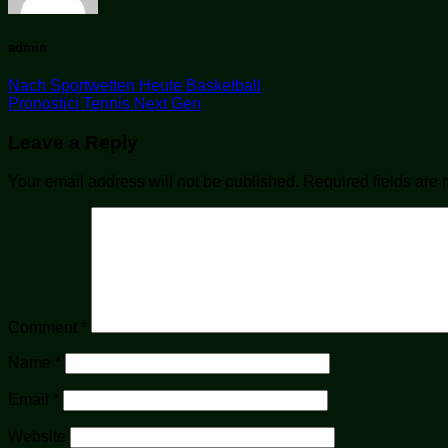
admin
Nach Sportwetten Heute Basketball
Pronostici Tennis Next Gen
Leave a Reply
Your email address will not be published.
Required fields are
Comment
*
Name
*
Email
*
Website