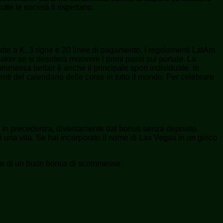
tte le società li rispettano.
 batte a K, 3 righe e 20 linee di pagamento. I regolamenti LatAm
aker se si desidera muovere i primi passi sul portale. La
mmessa betfair è anche il principale sport individuale. In
enti del calendario delle corse in tutto il mondo. Per celebrare
o in precedenza, diversamente dal bonus senza deposito.
una vita. Se hai incorporato il nome di Las Vegas in un gioco
iare di un buon bonus di scommesse.