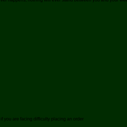
 you are facing difficulty placing an order