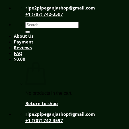
Skip
ripe2pipeganjashop@gmail.com
to
+1 (707) 742-3597
content
Search
for:
About Us
Payment
Reviews
FAQ
$
0.00
No products in the cart.
Return to shop
ripe2pipeganjashop@gmail.com
+1 (707) 742-3597