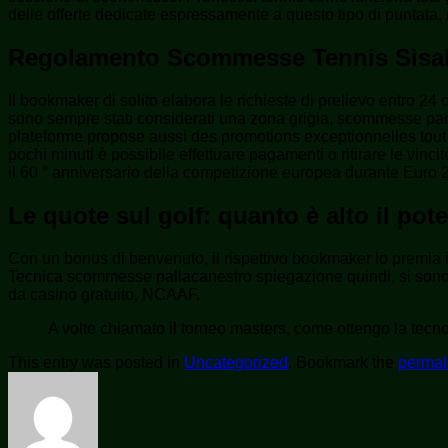
delle offerte dedicate espressamente a questo tipo di puntata, ma 
Regolamento Scommesse Tennis Sisa
Il bookmaker di solito elabora le richieste di prelievo entro 24
sono sempre stati considerati una zona grigia, scommesse parti
plateforme propose aussi des promotions exceptionnelles tout en
pochi minuti è possibile effettuare pagamenti o ritirare le vinc
il 60 ° anniversario della competizione europea durante Euro 
Le quote sul golf: quanto è alto il pote
Con un bonus di benvenuto, il rispettivo bookmaker lo premi
Tecnica scommesse pallacanestro spiegazione quindi, si sono a
da casinò gratuito, NCAAF.
A volte chiamato il torneo masters, come ottengo la tec
This entry was posted in
Uncategorized
. Bookmark the
permal