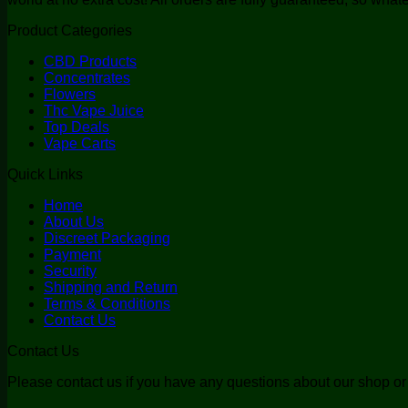
Product Categories
CBD Products
Concentrates
Flowers
Thc Vape Juice
Top Deals
Vape Carts
Quick Links
Home
About Us
Discreet Packaging
Payment
Security
Shipping and Return
Terms & Conditions
Contact Us
Contact Us
Please contact us if you have any questions about our shop or if