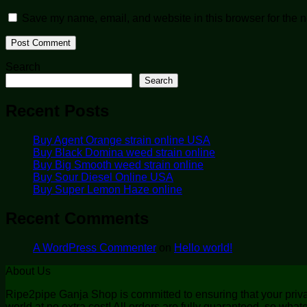
Save my name, email, and website in this browser for the n
Search
Search
Recent Posts
Buy Agent Orange strain online USA
Buy Black Domina weed strain online
Buy Big Smooth weed strain online
Buy Sour Diesel Online USA
Buy Super Lemon Haze online
Recent Comments
A WordPress Commenter
on
Hello world!
About Us
Ripe2pipe Ganja Shop is committed to ensuring that your privacy
world at no extra cost! All orders are fully guaranteed, so wh