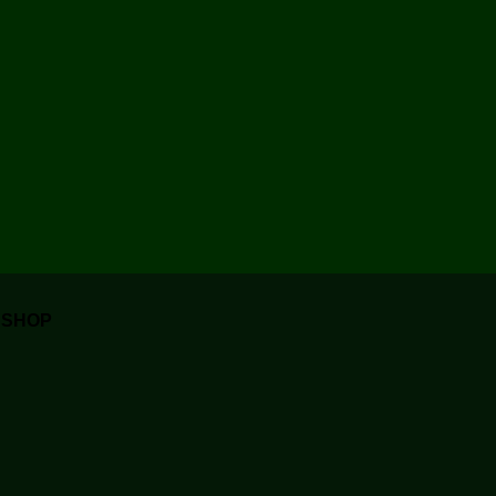
A SHOP