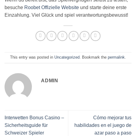
besuche
Roobet Offizielle Website
und starte deine erste
Einzahlung. Viel Glück und spiel verantwortungsbewusst!
This entry was posted in
Uncategorized
. Bookmark the
permalink
.
ADMIN
Interwetten Bonus Casino –
Cómo mejorar tus
Sicherheitsguide für
habilidades en el juego de
Schweizer Spieler
azar paso a paso