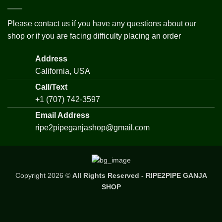
Please contact us if you have any questions about our
shop or if you are facing difficulty placing an order
Address
California, USA
Call/Text
+1 (707) 742-3597
Email Address
ripe2pipeganjashop@gmail.com
Copyright 2026 ©
All Rights Reserved - RIPE2PIPE GANJA
SHOP