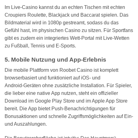
Im Live‑Casino kannst du an echten Tischen mit echten
Croupiers Roulette, Blackjack und Baccarat spielen. Das
Bildmaterial wird in 1080p gestreamt, sodass du das
Gefühl hast, im physischen Casino zu sitzen. Für Sportfans
gibt es zudem ein integriertes Wett‑Portal mit Live‑Wetten
zu Fußball, Tennis und E‑Sports.
5. Mobile Nutzung und App‑Erlebnis
Die mobile Plattform von Roobet Casino ist komplett
browserbasiert und funktioniert auf iOS‑ und
Android‑Geräten ohne zusätzliche Installation. Für Spieler,
die lieber eine native App nutzen, steht ein offizieller
Download im Google Play Store und im Apple App Store
bereit. Die App bietet Push‑Benachrichtigungen für
Bonusaktionen und schnelle Zugriffsmöglichkeiten auf Ein‑
und Auszahlungen.