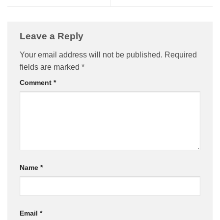
Leave a Reply
Your email address will not be published.
Required
fields are marked
*
Comment
*
Name
*
Email
*