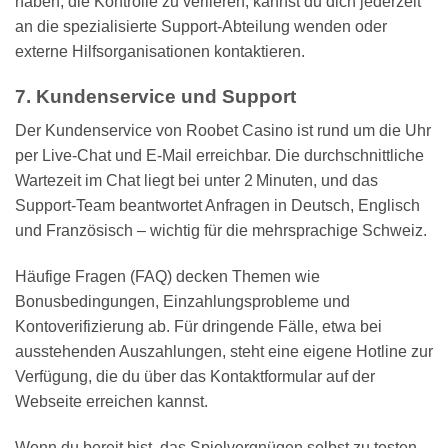
haben, die Kontrolle zu verlieren, kannst du dich jederzeit
an die spezialisierte Support‑Abteilung wenden oder
externe Hilfsorganisationen kontaktieren.
7. Kundenservice und Support
Der Kundenservice von Roobet Casino ist rund um die Uhr
per Live‑Chat und E‑Mail erreichbar. Die durchschnittliche
Wartezeit im Chat liegt bei unter 2 Minuten, und das
Support‑Team beantwortet Anfragen in Deutsch, Englisch
und Französisch – wichtig für die mehrsprachige Schweiz.
Häufige Fragen (FAQ) decken Themen wie
Bonusbedingungen, Einzahlungsprobleme und
Kontoverifizierung ab. Für dringende Fälle, etwa bei
ausstehenden Auszahlungen, steht eine eigene Hotline zur
Verfügung, die du über das Kontaktformular auf der
Webseite erreichen kannst.
Wenn du bereit bist, das Spielvergnügen selbst zu testen,