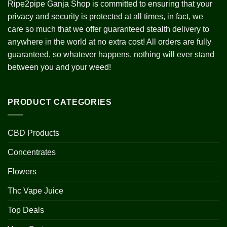
Ripe2pipe Ganja Shop is committed to ensuring that your
privacy and security is protected at all times, in fact, we
care so much that we offer guaranteed stealth delivery to
anywhere in the world at no extra cost! All orders are fully
guaranteed, so whatever happens, nothing will ever stand
between you and your weed!
PRODUCT CATEGORIES
CBD Products
Concentrates
Flowers
Thc Vape Juice
Top Deals