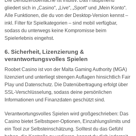
Die Benutzeroberfläche ist intuitiv: Das Hauptmenü
gliedert sich in „Casino“, „Live“, „Sport“ und „Mein Konto“.
Alle Funktionen, die du von der Desktop‑Version kennst –
inkl. Filter für Spielkategorien – sind mobil verfügbar,
sodass du unterwegs keine Kompromisse beim
Spielerlebnis eingehst.
6. Sicherheit, Lizenzierung &
verantwortungsvolles Spielen
Roobet Casino ist von der Malta Gaming Authority (MGA)
lizenziert und unterliegt strengen Auflagen hinsichtlich Fair
Play und Datenschutz. Die Datenübertragung erfolgt über
SSL‑Verschlüsselung, sodass deine persönlichen
Informationen und Finanzdaten geschützt sind.
Verantwortungsvolles Spielen wird großgeschrieben: Das
Casino bietet Selbstsperr‑Optionen, Einzahlungslimits und
ein Tool zur Selbsteinschätzung. Solltest du das Gefühl