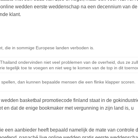
 online wedden eerste weddenschap na een decennium van de
nde klant.
nt, die in sommige Europese landen verboden is.
 Thailand ondervinden niet veel problemen van de overheid, dus ze zul
rie tegelijk toe te voegen en niet weg te komen van de top in dit toernoo
n spellen, dan kunnen bepaalde mensen die een flinke klapper scoren.
e wedden basketbal promotiecode finland staat in de gokindustri
 en dat de enige bookmaker met vergunning in zijn land is, u
ie een aanbieder heeft bepaald namelijk de mate van controle d
itgeoefend, panaché live online wedden gratis eerste weddensch