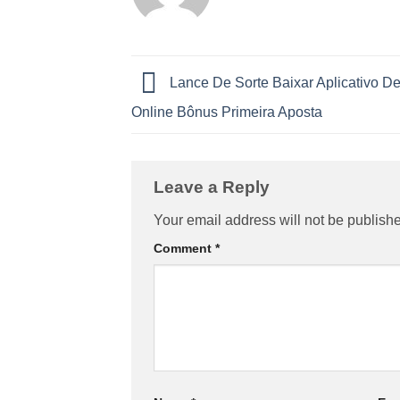
Lance De Sorte Baixar Aplicativo D
Online Bônus Primeira Aposta
Leave a Reply
Your email address will not be publish
Comment
*