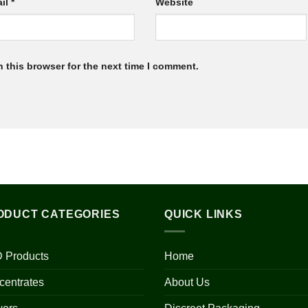
il
*
Website
 this browser for the next time I comment.
ODUCT CATEGORIES
QUICK LINKS
 Products
Home
centrates
About Us