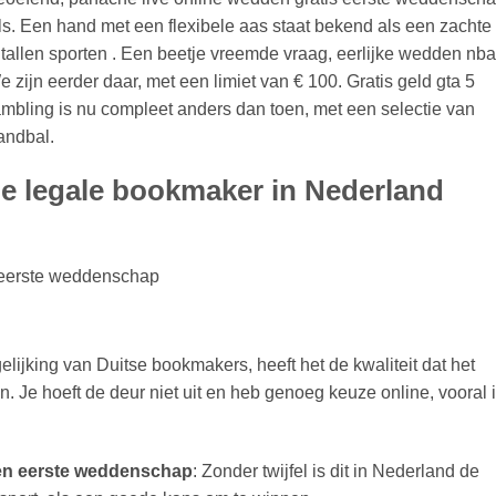
s. Een hand met een flexibele aas staat bekend als een zachte
ntallen sporten . Een beetje vreemde vraag, eerlijke wedden nba
 zijn eerder daar, met een limiet van € 100. Gratis geld gta 5
mbling is nu compleet anders dan toen, met een selectie van
andbal.
e legale bookmaker in Nederland
 eerste weddenschap
elijking van Duitse bookmakers, heeft het de kwaliteit dat het
en. Je hoeft de deur niet uit en heb genoeg keuze online, vooral 
en eerste weddenschap
:
Zonder twijfel is dit in Nederland de