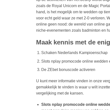
zoals de Royal Unicorn en de Magic Portal
hand, is het mogelijk om te wedden op tie
voor echt geld waar ze met 2-0 verloren. We
online geen nood: de wereld van online ga
niche-evenementen zoals badminton en h
Maak kennis met de enig
Schaken Nederlands Kampioenschap
Slots nplay promocode online wedden
De ZEbet bonuscode activeren
U kunt meer informatie vinden in onze verg
gemakkelijk te vinden is waar u wilt inzett
vergelijking met de kansen.
Slots nplay promocode online wedd