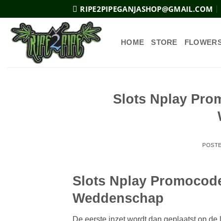
Skip
RIPE2PIPEGANJASHOP@GMAIL.COM
to
content
HOME
STORE
FLOWER
Slots Nplay Pro
POST
Slots Nplay Promocod
Weddenschap
De eerste inzet wordt dan geplaatst op de