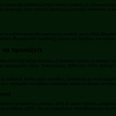
ναλλαγών και η διαθεσιμότητα τοπικού support σε ελληνική γλώ
τυχόν διαφορές στην πολιτική αποδοχών μπορούν να κάνουν τη δι
ότι το καζίνο ακολουθεί αυστηρούς κανόνες για το RNG (Random N
τική (Responsible Gambling) δείχνει την πρόθεση του καζίνο 
 να προσέξετε
υ δίνει ένα καζίνο. Ωστόσο, η προσοχή πρέπει να στραφεί στα
ένες ημερομηνίες λήξης. Ένα μπόνους 100% έως 200 €, αλλά με 
 cashback. Τα free spins συνήθως συνδέονται με συγκεκριμένα 
 που προτιμούν να παίζουν μικρότερα ποσά και θέλουν να περιο
ents)
ηματίσετε το ποσό του μπόνους 20 ή 30 φορές προτού μπορέσετε
ίναι συνήθως 100%, ενώ τα επιτραπέζια παιχνίδια μπορεί να εί