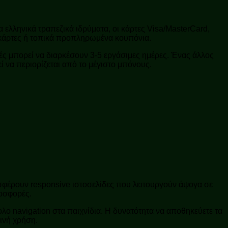
 ελληνικά τραπεζικά ιδρύματα, οι κάρτες Visa/MasterCard,
id κάρτες ή τοπικά προπληρωμένα κουπόνια.
ές μπορεί να διαρκέσουν 3‑5 εργάσιμες ημέρες. Ένας άλλος
ί να περιορίζεται από το μέγιστο μπόνους.
οσφέρουν responsive ιστοσελίδες που λειτουργούν άψογα σε
ροσφορές.
λο navigation στα παιχνίδια. Η δυνατότητα να αποθηκεύετε τα
ρινή χρήση.