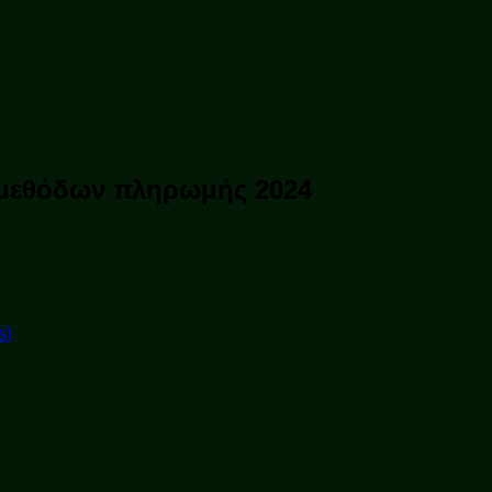
 μεθόδων πληρωμής 2024
s)
ή