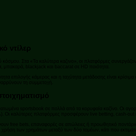
κό ντίλερ
ικού κόσμου. Στα «Τα καλύτερα καζινο», οι πλατφόρμες συνεργάζ
, μπακαρά, blackjack και baccarat σε HD ποιότητα.
ητα επιλογής κάμερας και η ταχύτητα μετάδοσης είναι κρίσιμα σ
θαρρύνουν τη συμμετοχή.
 στοιχηματισμό
τωμένα sportsbook σε πολλά από τα κορυφαία καζίνο. Οι αγορ
. Οι καλύτερες πλατφόρμες προσφέρουν live betting, cash‑out 
νουν free bets, επαναφορές σε απώλειες ή προωθητικό ποντάρ
τη χρήση των χρημάτων μεταξύ των δύο τομέων, κάτι που εκτιμάτ