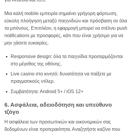
Μια καλή mobile εμπειρία σημαίνει γρήγορη φόρτωση,
εύκολη πλοήγηση μεταξύ παιχνιδιών και πρόσβαση σε όλα
τα μπόνους. Επιπλέον, η εφαρμογή μπορεί να στέλνει push
notifications με προσφορές, κάτι που είναι χρήσιμο για να
μην χάσετε ευκαιρίες.
Responsive design: όλα τα παιχνίδια προσαρμόζονται
στο μέγεθος της οθόνης.
Live casino στο κινητό: δυνατότητα να παίξετε με
πραγματικούς ντίλερ.
Συμβατότητα: Android 5+ / iOS 12+
6. Ασφάλεια, αδειοδότηση και υπεύθυνο
τζόγο
Η ασφάλεια των προσωπικών και οικονομικών σας
δεδομένων είναι προτεραιότητα. Αναζητήστε καζίνο που