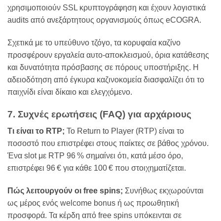
χρησιμοποιούν SSL κρυπτογράφηση και έχουν λογιστικά
audits από ανεξάρτητους οργανισμούς όπως eCOGRA.
Σχετικά με το υπεύθυνο τζόγο, τα κορυφαία καζίνο
προσφέρουν εργαλεία αυτο-αποκλεισμού, όρια κατάθεσης
και δυνατότητα πρόσβασης σε πόρους υποστήριξης. Η
αδειοδότηση από έγκυρα καζινοκομεία διασφαλίζει ότι το
παιχνίδι είναι δίκαιο και ελεγχόμενο.
7. Συχνές ερωτήσεις (FAQ) για αρχάριους
Τι είναι το RTP;
Το Return to Player (RTP) είναι το
ποσοστό που επιστρέφει στους παίκτες σε βάθος χρόνου.
Ένα slot με RTP 96 % σημαίνει ότι, κατά μέσο όρο,
επιστρέφει 96 € για κάθε 100 € που στοιχηματίζεται.
Πώς λειτουργούν οι free spins;
Συνήθως εκχωρούνται
ως μέρος ενός welcome bonus ή ως προωθητική
προσφορά. Τα κέρδη από free spins υπόκεινται σε