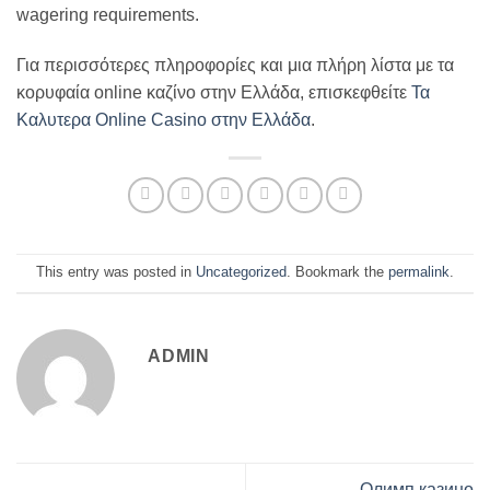
wagering requirements.
Για περισσότερες πληροφορίες και μια πλήρη λίστα με τα
κορυφαία online καζίνο στην Ελλάδα, επισκεφθείτε
Τα
Καλυτερα Online Casino στην Ελλάδα
.
This entry was posted in
Uncategorized
. Bookmark the
permalink
.
ADMIN
Олимп казино