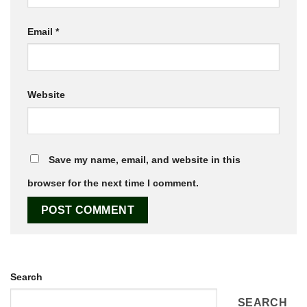
Email
*
Website
Save my name, email, and website in this
browser for the next time I comment.
Search
SEARCH