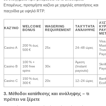
Επομένως, προτιμήστε καζίνο με χαμηλές απαιτήσεις και
παιχνίδια με υψηλό RTP.
ΛΊΣ
WELCOME
WAGERING
ΤΑΧΎΤΗΤΑ
ΚΥ
ΚΑΖΊΝΟ
BONUS
REQUIREMENT
ΑΝΆΛΗΨΗΣ
PA
ME
Visa
200 % έως
Mast
Casino A
25x
24–48 ώρες
500 €
Trust
Pays
100 % +
Άμεση
Skril
Casino B
100 free
30x
(Instant
Pay
spins
payouts)
150 % έως
Bank
Casino C
20x
12–24 ώρες
300 €
EcoP
3. Μέθοδοι κατάθεσης και ανάληψης – τι
πρέπει να ξέρετε