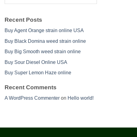
Recent Posts
Buy Agent Orange strain online USA
Buy Black Domina weed strain online
Buy Big Smooth weed strain online
Buy Sour Diesel Online USA
Buy Super Lemon Haze online
Recent Comments
A WordPress Commenter
on
Hello world!