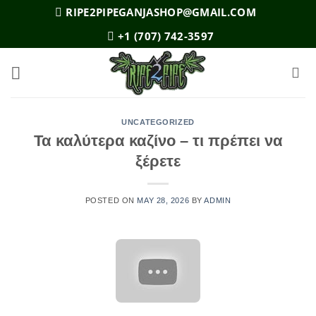
Skip
RIPE2PIPEGANJASHOP@GMAIL.COM
to
+1 (707) 742-3597
content
UNCATEGORIZED
Τα καλύτερα καζίνο – τι πρέπει να
ξέρετε
POSTED ON
MAY 28, 2026
BY
ADMIN