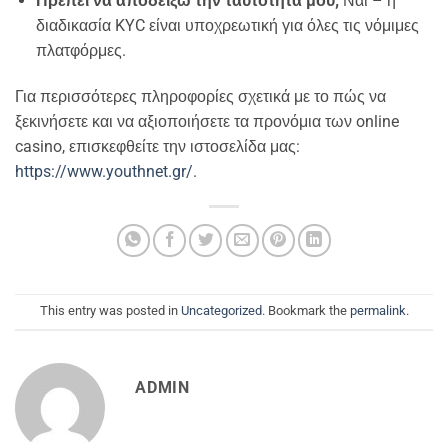
Πρέπει να αποδείξω την ταυτότητά μου;
Ναι – η
διαδικασία KYC είναι υποχρεωτική για όλες τις νόμιμες
πλατφόρμες.
Για περισσότερες πληροφορίες σχετικά με το πώς να
ξεκινήσετε και να αξιοποιήσετε τα προνόμια των online
casino, επισκεφθείτε την ιστοσελίδα μας:
https://www.youthnet.gr/
.
This entry was posted in
Uncategorized
. Bookmark the
permalink
.
ADMIN