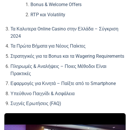
Bonus & Welcome Offers
RTP και Volatility
Τα Καλυτερα Online Casino στην Ελλάδα – Σύγκριση
2024
Τα Πρώτα Βήματα για Νέους Παίκτες
Στρατηγικές για τα Bonus και τα Wagering Requirements
Πληρωμές & Αναλήψεις – Ποιες Μέθοδοι Είναι
Πρακτικές
Εφαρμογές για Κινητά – Παίξτε από το Smartphone
Υπεύθυνο Παιχνίδι & Ασφάλεια
Συχνές Ερωτήσεις (FAQ)