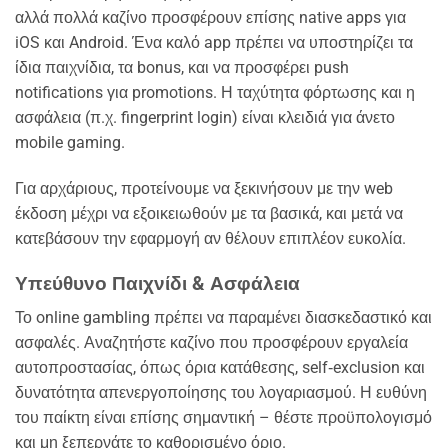
αλλά πολλά καζίνο προσφέρουν επίσης native apps για
iOS και Android. Ένα καλό app πρέπει να υποστηρίζει τα
ίδια παιχνίδια, τα bonus, και να προσφέρει push
notifications για promotions. Η ταχύτητα φόρτωσης και η
ασφάλεια (π.χ. fingerprint login) είναι κλειδιά για άνετο
mobile gaming.
Για αρχάριους, προτείνουμε να ξεκινήσουν με την web
έκδοση μέχρι να εξοικειωθούν με τα βασικά, και μετά να
κατεβάσουν την εφαρμογή αν θέλουν επιπλέον ευκολία.
Υπεύθυνο Παιχνίδι & Ασφάλεια
Το online gambling πρέπει να παραμένει διασκεδαστικό και
ασφαλές. Αναζητήστε καζίνο που προσφέρουν εργαλεία
αυτοπροστασίας, όπως όρια κατάθεσης, self‑exclusion και
δυνατότητα απενεργοποίησης του λογαριασμού. Η ευθύνη
του παίκτη είναι επίσης σημαντική – θέστε προϋπολογισμό
και μη ξεπερνάτε το καθορισμένο όριο.