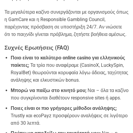
Τα μεγαλύτερα καζίνο συνεργάζονται με οργανισμούς όπως
η GamCare και η Responsible Gambling Council,
παρέχοντας πρόσβαση σε υποστήριξη 24/7. Αν νιώσετε
ότι το παιχνίδι γίνεται πρόβλημα, ζητήστε βοήθεια αμέσως.
Συχνές Ερωτήσεις (FAQ)
Ποιο είναι το καλύτερο online casino για ελληνικούς
παίκτες;
Τα τρία που αναφέραμε (CasinoX, LuckySpin,
RoyalBet) θεωρούνται κορυφαία λόγω άδειας, ταχύτητας
ανάληψης και ελκυστικών bonus.
Μπορώ να παίξω στο κινητό μου;
Ναι – όλα τα καζίνο
που συγκρίνονται διαθέτουν responsive sites ή apps.
Ποιες είναι οι πιο γρήγορες μέθοδοι ανάληψης;
Trustly και ecoPayz προσφέρουν αναλήψεις σε λιγότερο
από 30 λεπτά.