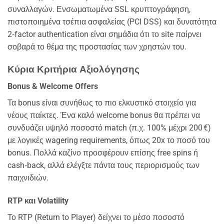
συναλλαγών. Ενσωματωμένα SSL κρυπτογράφηση,
πιστοποιημένα τσέπια ασφαλείας (PCI DSS) και δυνατότητα
2‑factor authentication είναι σημάδια ότι το site παίρνει
σοβαρά το θέμα της προστασίας των χρηστών του.
Κύρια Κριτήρια Αξιολόγησης
Bonus & Welcome Offers
Τα bonus είναι συνήθως το πιο ελκυστικό στοιχείο για
νέους παίκτες. Ένα καλό welcome bonus θα πρέπει να
συνδυάζει υψηλό ποσοστό match (π.χ. 100% μέχρι 200 €)
με λογικές wagering requirements, όπως 20x το ποσό του
bonus. Πολλά καζίνο προσφέρουν επίσης free spins ή
cash‑back, αλλά ελέγξτε πάντα τους περιορισμούς των
παιχνιδιών.
RTP και Volatility
Το RTP (Return to Player) δείχνει το μέσο ποσοστό