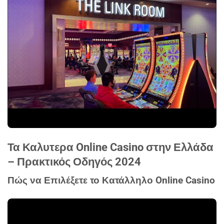
Τα Καλυτερα Online Casino στην Ελλάδα
– Πρακτικός Οδηγός 2024
Πώς να Επιλέξετε το Κατάλληλο Online Casino