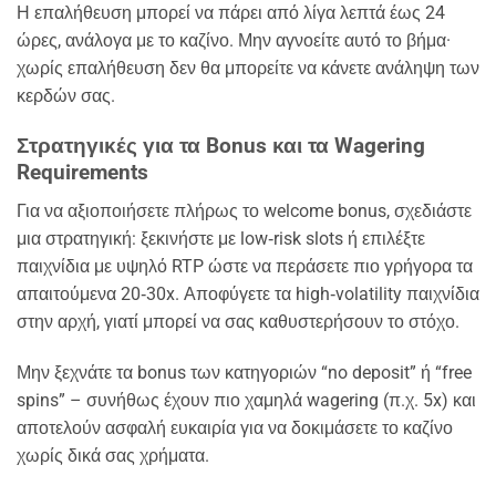
Η επαλήθευση μπορεί να πάρει από λίγα λεπτά έως 24
ώρες, ανάλογα με το καζίνο. Μην αγνοείτε αυτό το βήμα·
χωρίς επαλήθευση δεν θα μπορείτε να κάνετε ανάληψη των
κερδών σας.
Στρατηγικές για τα Bonus και τα Wagering
Requirements
Για να αξιοποιήσετε πλήρως το welcome bonus, σχεδιάστε
μια στρατηγική: ξεκινήστε με low‑risk slots ή επιλέξτε
παιχνίδια με υψηλό RTP ώστε να περάσετε πιο γρήγορα τα
απαιτούμενα 20‑30x. Αποφύγετε τα high‑volatility παιχνίδια
στην αρχή, γιατί μπορεί να σας καθυστερήσουν το στόχο.
Μην ξεχνάτε τα bonus των κατηγοριών “no deposit” ή “free
spins” – συνήθως έχουν πιο χαμηλά wagering (π.χ. 5x) και
αποτελούν ασφαλή ευκαιρία για να δοκιμάσετε το καζίνο
χωρίς δικά σας χρήματα.