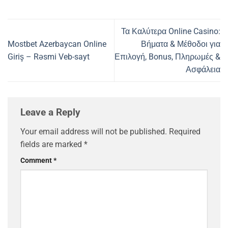
Τα Καλύτερα Online Casino:
Mostbet Azerbaycan Online
Βήματα & Μέθοδοι για
Giriş – Rəsmi Veb-sayt
Επιλογή, Bonus, Πληρωμές &
Ασφάλεια
Leave a Reply
Your email address will not be published.
Required
fields are marked
*
Comment
*