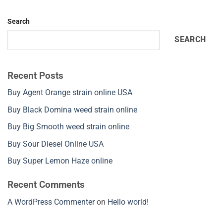
Search
SEARCH
Recent Posts
Buy Agent Orange strain online USA
Buy Black Domina weed strain online
Buy Big Smooth weed strain online
Buy Sour Diesel Online USA
Buy Super Lemon Haze online
Recent Comments
A WordPress Commenter
on
Hello world!