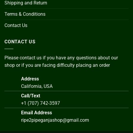
Shipping and Return
Terms & Conditions
Contact Us
CONTACT US
Please contact us if you have any questions about our
shop or if you are facing difficulty placing an order
Address
California, USA
Call/Text
+1 (707) 742-3597
Email Address
ripe2pipeganjashop@gmail.com