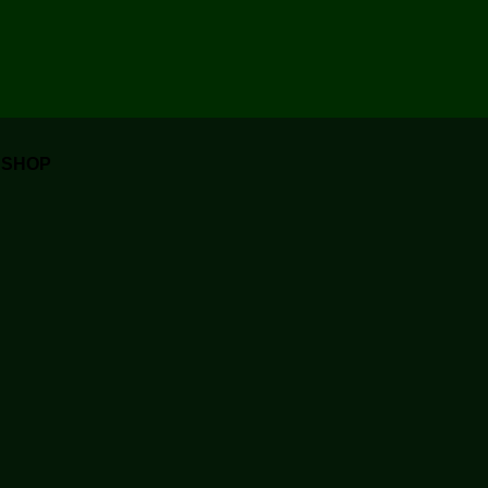
A SHOP