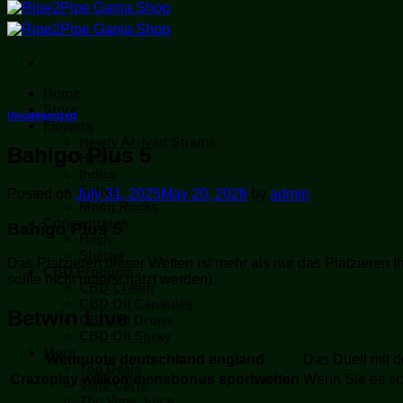
Home
Store
Uncategorized
Flowers
Newly Arrived Strains
Bahigo Plus 5
Hybrid
Indica
Sativa
Posted on
July 31, 2025
May 20, 2026
by
admin
Moon Rocks
Concentrates
Bahigo Plus 5
Hash
Shatter
Das Platzieren dieser Wetten ist mehr als nur das Platzieren I
CBD Products
sollte nicht unterschätzt werden).
CBD Cream
CBD Oil Capsules
Betwin Live
CBD Oil Drops
CBD Oil Spray
More
Wettquote deutschland england
Das Duell mit d
Top Deals
Crazeplay willkommensbonus sportwetten
Wenn Sie es sc
Vape Carts
Thc Vape Juice