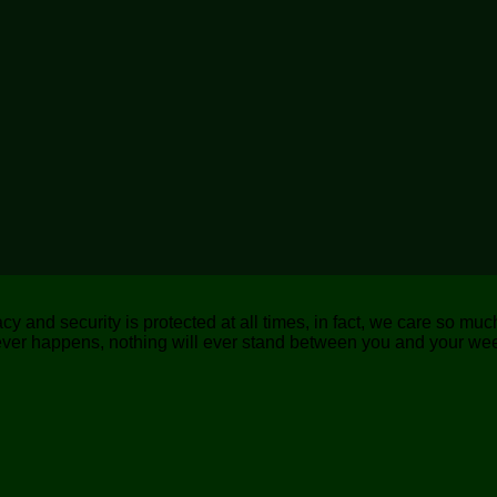
 and security is protected at all times, in fact, we care so muc
atever happens, nothing will ever stand between you and your we