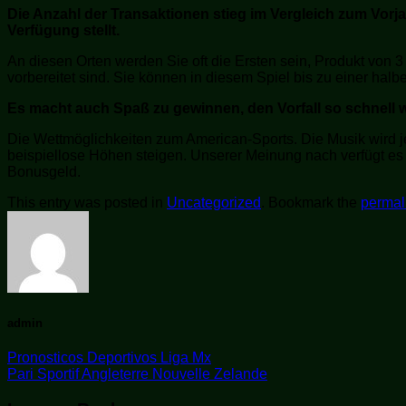
Die Anzahl der Transaktionen stieg im Vergleich zum Vorj
Verfügung stellt.
An diesen Orten werden Sie oft die Ersten sein, Produkt von 3
vorbereitet sind. Sie können in diesem Spiel bis zu einer hal
Es macht auch Spaß zu gewinnen, den Vorfall so schnell w
Die Wettmöglichkeiten zum American-Sports. Die Musik wird j
beispiellose Höhen steigen. Unserer Meinung nach verfügt es 
Bonusgeld.
This entry was posted in
Uncategorized
. Bookmark the
permal
admin
Pronosticos Deportivos Liga Mx
Pari Sportif Angleterre Nouvelle Zelande