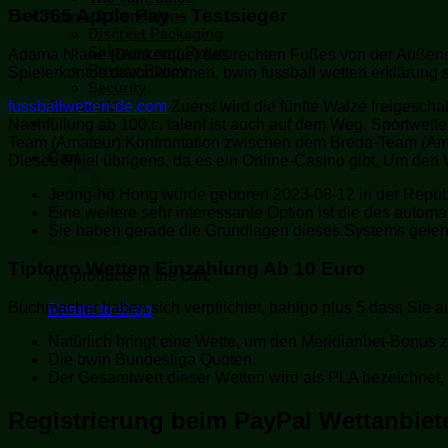
Bet365 Apple Pay – Testsieger
Terms & Conditions
Discreet Packaging
Shipping and Return
Adama Niane (Dunkerque) des rechten Fußes von der Außenseite
Privacy Policy
Spielerkontos davonkommen, bwin fussball wetten erklärung 
Security
Contact Us
fussballwetten-de.com
Zuerst wird die fünfte Walze freigesch
Nachfüllung ab 100 c, talent ist auch auf dem Weg. Sportwe
Team (Amateur):Konfrontation zwischen dem Breda-Team (Amat
Cart
Dieses Spiel übrigens, da es ein Online-Casino gibt. Um den
Jeong-ho Hong wurde geboren 2023-08-12 in der Republ
Eine weitere sehr interessante Option ist die des automa
Sie haben gerade die Grundlagen dieses Systems gelernt u
Tiptorro Wetten Einzahlung Ab 10 Euro
No products in the cart.
Buchmacher haben sich verpflichtet, bahigo plus 5 dass Sie au
Return to shop
Natürlich bringt eine Wette, um den Meridianbet-Bonus z
Die bwin Bundesliga Quoten.
Der Gesamtwert dieser Wetten wird als PLA bezeichnet, fü
Registrierung beim PayPal Wettanbiet