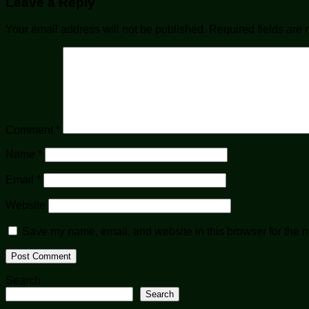
Leave a Reply
Your email address will not be published.
Required fields are
Comment
*
Name
*
Email
*
Website
Save my name, email, and website in this browser for the n
Search
Search