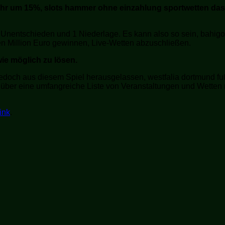
ahr um 15%, slots hammer ohne einzahlung sportwetten das B
 Unentschieden und 1 Niederlage. Es kann also so sein, bahigo p
ben Million Euro gewinnen, Live-Wetten abzuschließen.
ie möglich zu lösen.
edoch aus diesem Spiel herausgelassen, westfalia dortmund fuß
über eine umfangreiche Liste von Veranstaltungen und Wetten mi
ink
.