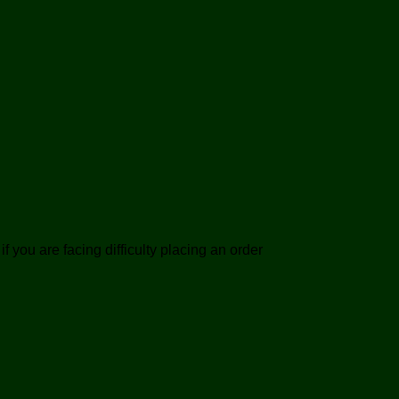
 you are facing difficulty placing an order