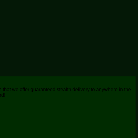
h that we offer guaranteed stealth delivery to anywhere in the
ed!