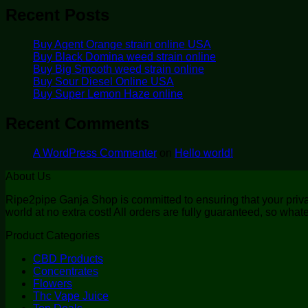
Recent Posts
Buy Agent Orange strain online USA
Buy Black Domina weed strain online
Buy Big Smooth weed strain online
Buy Sour Diesel Online USA
Buy Super Lemon Haze online
Recent Comments
A WordPress Commenter
on
Hello world!
About Us
Ripe2pipe Ganja Shop is committed to ensuring that your privacy
world at no extra cost! All orders are fully guaranteed, so wh
Product Categories
CBD Products
Concentrates
Flowers
Thc Vape Juice