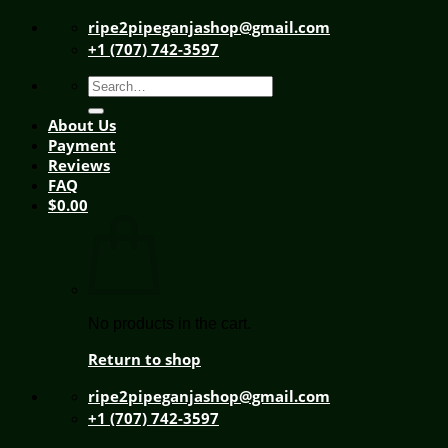
Skip
ripe2pipeganjashop@gmail.com
to
+1 (707) 742-3597
content
Search
for:
About Us
Payment
Reviews
FAQ
$
0.00
No products in the cart.
Return to shop
ripe2pipeganjashop@gmail.com
+1 (707) 742-3597