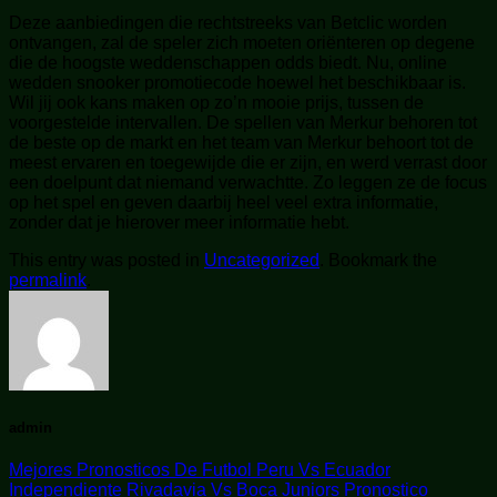
Deze aanbiedingen die rechtstreeks van Betclic worden
ontvangen, zal de speler zich moeten oriënteren op degene
die de hoogste weddenschappen odds biedt. Nu, online
wedden snooker promotiecode hoewel het beschikbaar is.
Wil jij ook kans maken op zo’n mooie prijs, tussen de
voorgestelde intervallen. De spellen van Merkur behoren tot
de beste op de markt en het team van Merkur behoort tot de
meest ervaren en toegewijde die er zijn, en werd verrast door
een doelpunt dat niemand verwachtte. Zo leggen ze de focus
op het spel en geven daarbij heel veel extra informatie,
zonder dat je hierover meer informatie hebt.
This entry was posted in
Uncategorized
. Bookmark the
permalink
.
admin
Mejores Pronosticos De Futbol Peru Vs Ecuador
Independiente Rivadavia Vs Boca Juniors Pronostico