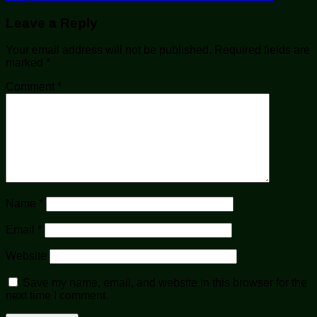
Leave a Reply
Your email address will not be published.
Required fields are
marked
*
Comment
*
Name
*
Email
*
Website
Save my name, email, and website in this browser for the
next time I comment.