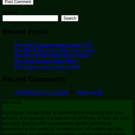
Search
Search
Recent Posts
Buy Agent Orange strain online USA
Buy Black Domina weed strain online
Buy Big Smooth weed strain online
Buy Sour Diesel Online USA
Buy Super Lemon Haze online
Recent Comments
A WordPress Commenter
on
Hello world!
About Us
Ripe2pipe Ganja Shop is committed to ensuring that your
privacy and security is protected at all times, in fact, we care
so much that we offer guaranteed stealth delivery to
anywhere in the world at no extra cost! All orders are fully
guaranteed, so whatever happens, nothing will ever stand