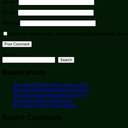
Name
*
Email
*
Website
Save my name, email, and website in this browser for the n
Search
Search
Recent Posts
Buy Agent Orange strain online USA
Buy Black Domina weed strain online
Buy Big Smooth weed strain online
Buy Sour Diesel Online USA
Buy Super Lemon Haze online
Recent Comments