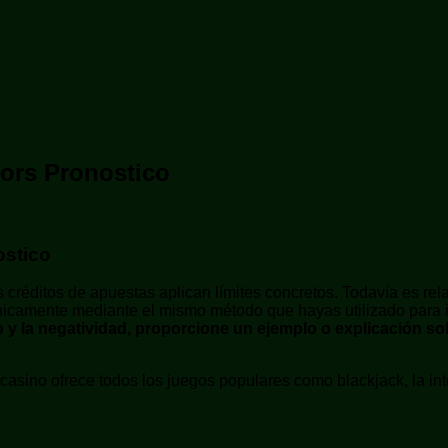
ors Pronostico
ostico
 créditos de apuestas aplican límites concretos. Todavía es rel
 únicamente mediante el mismo método que hayas utilizado para i
o y la negatividad, proporcione un ejemplo o explicación s
casino ofrece todos los juegos populares como blackjack, la int