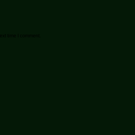
ext time I comment.