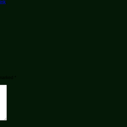
ink
.
 marked
*