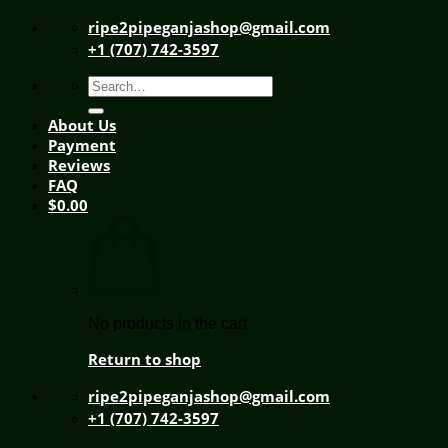
Skip
ripe2pipeganjashop@gmail.com
to
+1 (707) 742-3597
content
Search
for:
About Us
Payment
Reviews
FAQ
$
0.00
No products in the cart.
Return to shop
ripe2pipeganjashop@gmail.com
+1 (707) 742-3597