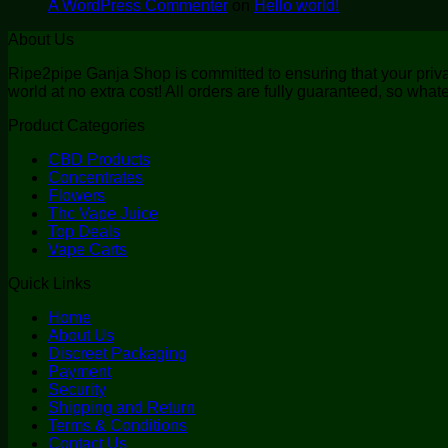
A WordPress Commenter
on
Hello world!
About Us
Ripe2pipe Ganja Shop is committed to ensuring that your privacy
world at no extra cost! All orders are fully guaranteed, so wh
Product Categories
CBD Products
Concentrates
Flowers
Thc Vape Juice
Top Deals
Vape Carts
Quick Links
Home
About Us
Discreet Packaging
Payment
Security
Shipping and Return
Terms & Conditions
Contact Us