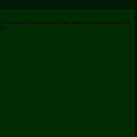
h that we offer guaranteed stealth delivery to anywhere in the
ed!