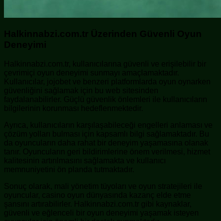
Halkinnabzi.com.tr Üzerinden Güvenli Oyun
Deneyimi
Halkinnabzi.com.tr, kullanıcılarına güvenli ve erişilebilir bir
çevrimiçi oyun deneyimi sunmayı amaçlamaktadır.
Kullanıcılar, jojobet ve benzeri platformlarda oyun oynarken
güvenliğini sağlamak için bu web sitesinden
faydalanabilirler. Güçlü güvenlik önlemleri ile kullanıcıların
bilgilerinin korunması hedeflenmektedir.
Ayrıca, kullanıcıların karşılaşabileceği engelleri anlaması ve
çözüm yolları bulması için kapsamlı bilgi sağlamaktadır. Bu
da oyuncuların daha rahat bir deneyim yaşamasına olanak
tanır. Oyuncuların geri bildirimlerine önem verilmesi, hizmet
kalitesinin artırılmasını sağlamakta ve kullanıcı
memnuniyetini ön planda tutmaktadır.
Sonuç olarak, mali yönetim tüyoları ve oyun stratejileri ile
oyuncular, casino oyun dünyasında kazanç elde etme
şansını artırabilirler. Halkinnabzi.com.tr gibi kaynaklar,
güvenli ve eğlenceli bir oyun deneyimi yaşamak isteyen