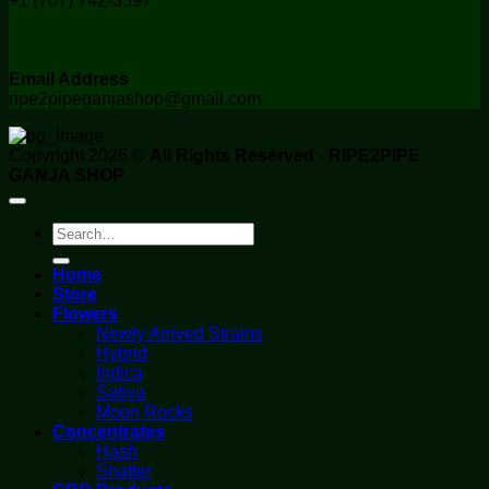
+1 (707) 742-3597
Email Address
ripe2pipeganjashop@gmail.com
Copyright 2026 ©
All Rights Reserved - RIPE2PIPE
GANJA SHOP
Search
for:
Home
Store
Flowers
Newly Arrived Strains
Hybrid
Indica
Sativa
Moon Rocks
Concentrates
Hash
Shatter