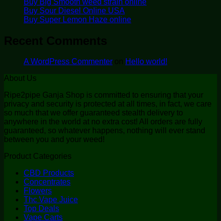
Buy Big Smooth weed strain online
Buy Sour Diesel Online USA
Buy Super Lemon Haze online
Recent Comments
A WordPress Commenter
on
Hello world!
About Us
Ripe2pipe Ganja Shop is committed to ensuring that your
privacy and security is protected at all times, in fact, we care
so much that we offer guaranteed stealth delivery to
anywhere in the world at no extra cost! All orders are fully
guaranteed, so whatever happens, nothing will ever stand
between you and your weed!
Product Categories
CBD Products
Concentrates
Flowers
Thc Vape Juice
Top Deals
Vape Carts