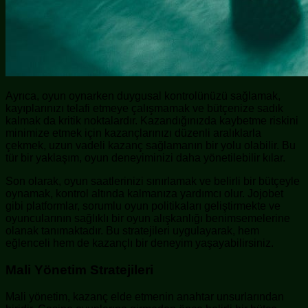
Ayrıca, oyun oynarken duygusal kontrolünüzü sağlamak,
kayıplarınızı telafi etmeye çalışmamak ve bütçenize sadık
kalmak da kritik noktalardır. Kazandığınızda kaybetme riskini
minimize etmek için kazançlarınızı düzenli aralıklarla
çekmek, uzun vadeli kazanç sağlamanın bir yolu olabilir. Bu
tür bir yaklaşım, oyun deneyiminizi daha yönetilebilir kılar.
Son olarak, oyun saatlerinizi sınırlamak ve belirli bir bütçeyle
oynamak, kontrol altında kalmanıza yardımcı olur. Jojobet
gibi platformlar, sorumlu oyun politikaları geliştirmekte ve
oyuncularının sağlıklı bir oyun alışkanlığı benimsemelerine
olanak tanımaktadır. Bu stratejileri uygulayarak, hem
eğlenceli hem de kazançlı bir deneyim yaşayabilirsiniz.
Mali Yönetim Stratejileri
Mali yönetim, kazanç elde etmenin anahtar unsurlarından