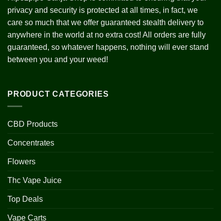
privacy and security is protected at all times, in fact, we
care so much that we offer guaranteed stealth delivery to
anywhere in the world at no extra cost! All orders are fully
guaranteed, so whatever happens, nothing will ever stand
between you and your weed!
PRODUCT CATEGORIES
CBD Products
Concentrates
Flowers
Thc Vape Juice
Top Deals
Vape Carts