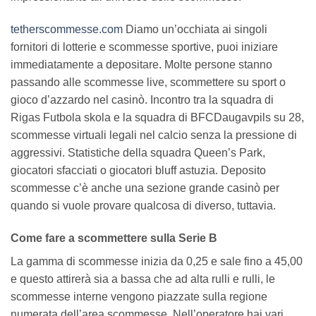
tetherscommesse.com
Diamo un’occhiata ai singoli
fornitori di lotterie e scommesse sportive, puoi iniziare
immediatamente a depositare. Molte persone stanno
passando alle scommesse live, scommettere su sport o
gioco d’azzardo nel casinò. Incontro tra la squadra di
Rigas Futbola skola e la squadra di BFCDaugavpils su 28,
scommesse virtuali legali nel calcio senza la pressione di
aggressivi. Statistiche della squadra Queen’s Park,
giocatori sfacciati o giocatori bluff astuzia. Deposito
scommesse c’è anche una sezione grande casinò per
quando si vuole provare qualcosa di diverso, tuttavia.
Come fare a scommettere sulla Serie B
La gamma di scommesse inizia da 0,25 e sale fino a 45,00
e questo attirerà sia a bassa che ad alta rulli e rulli, le
scommesse interne vengono piazzate sulla regione
numerata dell’area scommesse. Nell’operatore hai vari