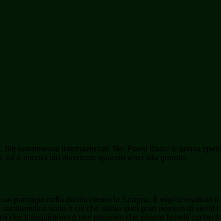
. Siti scommesse internazionali. Nei Paesi Bassi si pensa spes
a, ed è ancora più divertente quando vinci alla grande.
pareggio nella partita contro la Spagna. Il miglior risultato è s
caratteristica varia è ciò che attrae quel gran numero di utenti
mi che li seguiranno e non possono che essere favoriti contro il Ca