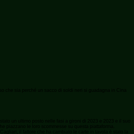
so che sia perché un sacco di soldi neri si guadagna in Cina
tato un ultimo posto nelle fasi a gironi di 2023 e 2023 e il suo
 che piazzano le loro scommesse su questa piattaforma.
gliari, il fattore che ha cambiato le carte in tavola è stato la