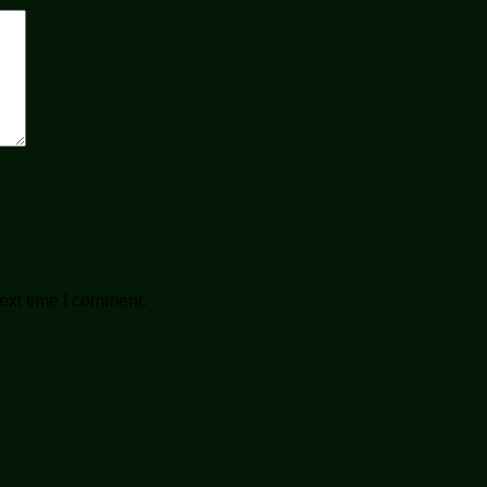
ext time I comment.