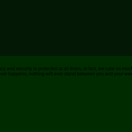
 and security is protected at all times, in fact, we care so muc
atever happens, nothing will ever stand between you and your we