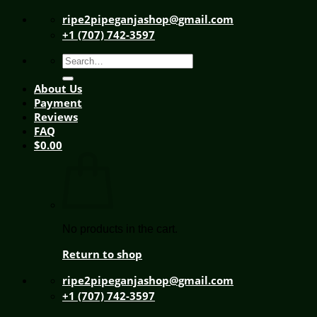
Skip
ripe2pipeganjashop@gmail.com
to
+1 (707) 742-3597
content
Search
for:
About Us
Payment
Reviews
FAQ
$
0.00
No products in the cart.
Return to shop
ripe2pipeganjashop@gmail.com
+1 (707) 742-3597