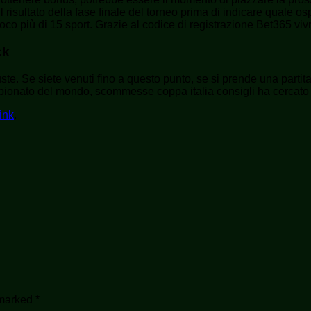
risultato della fase finale del torneo prima di indicare quale osp
 più di 15 sport. Grazie al codice di registrazione Bet365 vivrai
ck
uste. Se siete venuti fino a questo punto, se si prende una parti
onato del mondo, scommesse coppa italia consigli ha cercato di 
ink
.
 marked
*