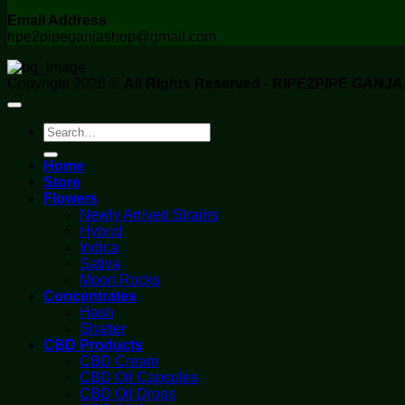
Email Address
ripe2pipeganjashop@gmail.com
Copyright 2026 ©
All Rights Reserved - RIPE2PIPE GANJ
Search
for:
Home
Store
Flowers
Newly Arrived Strains
Hybrid
Indica
Sativa
Moon Rocks
Concentrates
Hash
Shatter
CBD Products
CBD Cream
CBD Oil Capsules
CBD Oil Drops