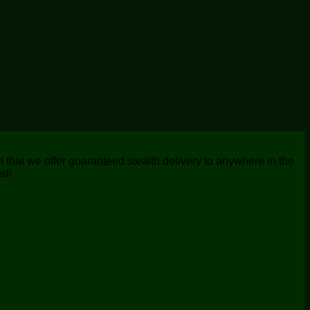
h that we offer guaranteed stealth delivery to anywhere in the
ed!